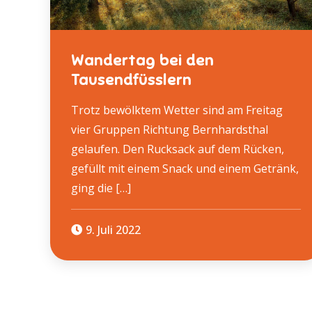
Wandertag bei den
Tausendfüsslern
Trotz bewölktem Wetter sind am Freitag
vier Gruppen Richtung Bernhardsthal
gelaufen. Den Rucksack auf dem Rücken,
gefüllt mit einem Snack und einem Getränk,
ging die […]
9. Juli 2022