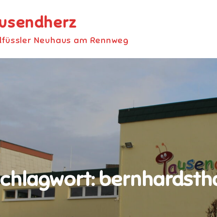
ausendherz
dfüssler Neuhaus am Rennweg
chlagwort:
bernhardsth