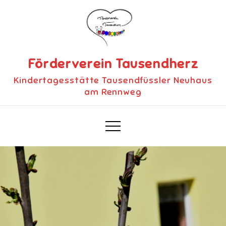
Skip
to
content
Förderverein Tausendherz
Kindertagesstätte Tausendfüssler Neuhaus
am Rennweg