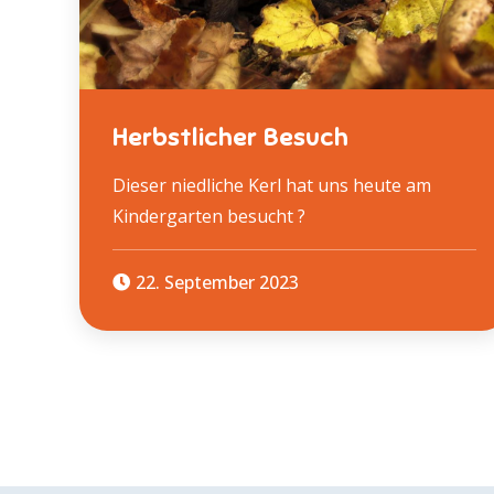
Herbstlicher Besuch
Dieser niedliche Kerl hat uns heute am
Kindergarten besucht ?
22. September 2023