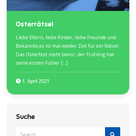
Osterrätsel
Liebe Eltern, liebe Kinder, liebe Freunde und
Bekannte,es ist mal wieder Zeit für ein Rätsel.
Das Osterfest steht bevor, der Frühling hat
seine ersten Fühler […]
1. April 2021
Suche
Search