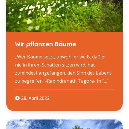
Wir pflanzen Bäume
„Wer Bäume setzt, obwohl er weiß, daß er
nie in ihrem Schatten sitzen wird, hat
zumindest angefangen, den Sinn des Lebens
zu begreifen.“-Rabindranath Tagore- In […]
28. April 2022