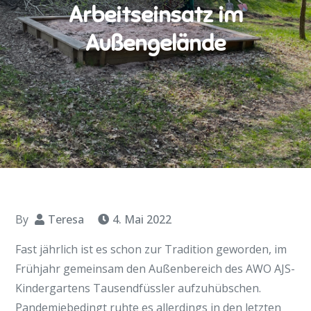
Arbeitseinsatz im
Außengelände
By
Teresa
4. Mai 2022
Fast jährlich ist es schon zur Tradition geworden, im
Frühjahr gemeinsam den Außenbereich des AWO AJS-
Kindergartens Tausendfüssler aufzuhübschen.
Pandemiebedingt ruhte es allerdings in den letzten