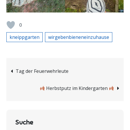
0
kneippgarten
wirgebenbieneneinzuhause
Beitragsnavigation
Tag der Feuerwehrleute
Herbstputz im Kindergarten
Suche