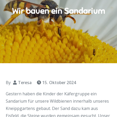
Wir bauen ein Sandarium
By
Teresa
15. Oktober 2024
Gestern haben die Kinder der Käfergruppe ein
Sandarium für unsere Wildbienen innerhalb unseres
Kneippgartens gebaut. Der Sand dazu kam aus
Eisfeld, die Steine wurden gemeinsam gesucht. Unser