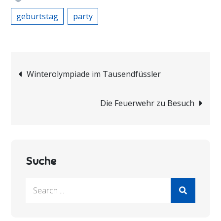
geburtstag
party
Beitragsnavigation
Winterolympiade im Tausendfüssler
Die Feuerwehr zu Besuch
Suche
Search
for: