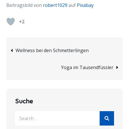
Beitragsbild von
robert1029
auf
Pixabay
+2
Beitragsnavigation
Wellness bei den Schmetterlingen
Yoga im Tausendfüssler
Suche
Search
for: