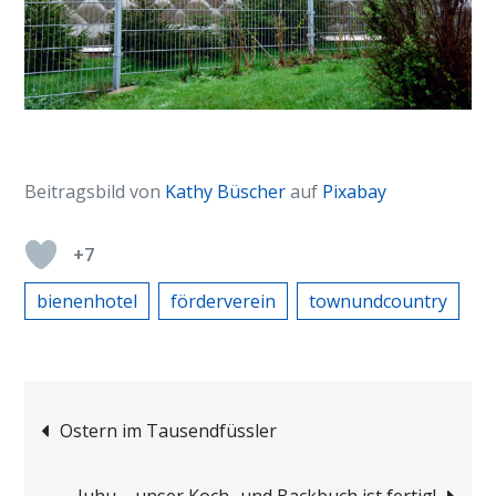
Ganz in der Nähe von unserem Kneipp-Garten
Beitragsbild von
Kathy Büscher
auf
Pixabay
+7
bienenhotel
förderverein
townundcountry
Beitragsnavigation
Ostern im Tausendfüssler
Juhu – unser Koch- und Backbuch ist fertig!