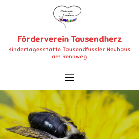
Skip
to
content
Förderverein Tausendherz
Kindertagesstätte Tausendfüssler Neuhaus
am Rennweg